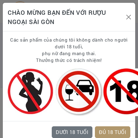
CHÀO MỪNG BẠN ĐẾN VỚI RƯỢU
NGOẠI SÀI GÒN
LIÊN HỆ
Các sản phẩm của chúng tôi không dành cho người
dưới 18 tuổi,
phụ nữ đang mang thai.
Thưởng thức có trách nhiệm!
DƯỚI 18 TUỔI
ĐỦ 18 TUỔI
Tuân thủ Nghị định số 185/2013/NĐ-CP của Chính Phủ và