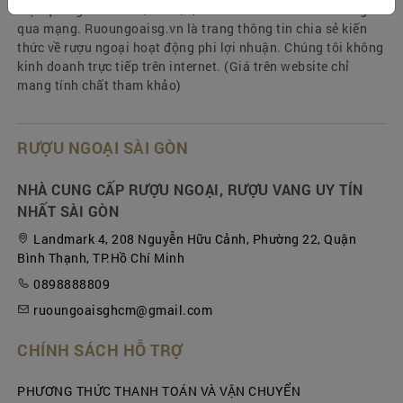
luật quảng cáo số 16/2012/QH13 về kinh doanh bán hàng
qua mạng. Ruoungoaisg.vn là trang thông tin chia sẻ kiến
thức về rượu ngoại hoạt động phi lợi nhuận. Chúng tôi không
kinh doanh trực tiếp trên internet. (Giá trên website chỉ
mang tính chất tham khảo)
RƯỢU NGOẠI SÀI GÒN
NHÀ CUNG CẤP RƯỢU NGOẠI, RƯỢU VANG UY TÍN
NHẤT SÀI GÒN
Landmark 4, 208 Nguyễn Hữu Cảnh, Phường 22, Quận
Bình Thạnh, TP.Hồ Chí Minh
0898888809
ruoungoaisghcm@gmail.com
CHÍNH SÁCH HỖ TRỢ
PHƯƠNG THỨC THANH TOÁN VÀ VẬN CHUYỂN