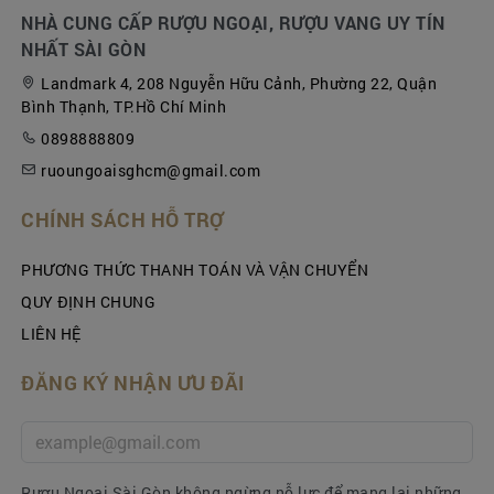
NHÀ CUNG CẤP RƯỢU NGOẠI, RƯỢU VANG UY TÍN
văn hóa thưởng thức rượu, tặng quà trong dịp Tết
NHẤT SÀI GÒN
với Tết cổ truyền Việt Nam.
CÁCH UỐNG RƯỢU WHISKY
Landmark 4, 208 Nguyễn Hữu Cảnh, Phường 22, Quận
Bình Thạnh, TP.Hồ Chí Minh
Uống nguyên chất
0898888809
Cách đơn giản nhất để thưởng thức rượu whisky
ruoungoaisghcm@gmail.com
là uống nguyên chất, rót vào ly khoảng 15 - 30ml
rượu và chậm rãi cảm nhận những mùi vị tinh túy
CHÍNH SÁCH HỖ TRỢ
của loại rượu này. Tránh rót quá nhiều sẽ khiến
mùi vị bay mất.
PHƯƠNG THỨC THANH TOÁN VÀ VẬN CHUYỂN
Uống với đá
QUY ĐỊNH CHUNG
Cho 1 - 2 viên đá vào ly trước rồi rót rượu whisky
LIÊN HỆ
từ trên xuống, với cách uống này vừa giúp rượu
ĐĂNG KÝ NHẬN ƯU ĐÃI
đạt được nhiệt độ mong muốn và dễ dàng lan tỏa
hương thơm hơn. Vừa lắc nhẹ cho đá chuyển
động trong rượu, vừa cảm nhận hương thơm.
Ướp lạnh
Rượu Ngoại Sài Gòn không ngừng nỗ lực để mang lại những