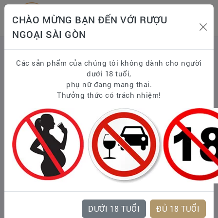
CHÀO MỪNG BẠN ĐẾN VỚI RƯỢU
NGOẠI SÀI GÒN
Trang chủ
WHISKY
Scotland Whisky - Scotch Whisky
Các sản phẩm của chúng tôi không dành cho người
BLENDED MALT SCOTCH WHISKY
dưới 18 tuổi,
BALLANTINE'S
Ballantine's 12 Năm
phụ nữ đang mang thai.
Thưởng thức có trách nhiệm!
DƯỚI 18 TUỔI
ĐỦ 18 TUỔI