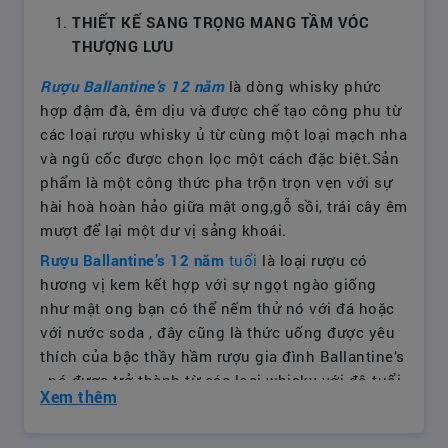
THIẾT KẾ SANG TRỌNG MANG TẦM VÓC
THƯỢNG LƯU
Rượu Ballantine’s 12 năm
là dòng whisky phức
hợp đậm đà, êm dịu và được chế tạo công phu từ
các loại rượu whisky ủ từ cùng một loại mạch nha
và ngũ cốc được chọn lọc một cách đặc biệt.Sản
phẩm là một công thức pha trộn trọn vẹn với sự
hài hoà hoàn hảo giữa mật ong,gỗ sồi, trái cây êm
mượt để lại một dư vị sảng khoái.
Rượu Ballantine’s 12 năm
tuổi
là loại rượu có
hương vị kem kết hợp với sự ngọt ngào giống
như mật ong bạn có thể nếm thử nó với đá hoặc
với nước soda , đây cũng là thức uống được yêu
thích của bậc thầy hầm rượu gia đình Ballantine’s
, nó được trở thành từ các loại whisky với độ tuổi
Xem thêm
12 năm tuổi và hơn nữa.