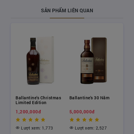
SẢN PHẨM LIÊN QUAN
Ballantine's Christmas
Ballantine's 30 Năm
Limited Edition
LÝ DO NÊN CHỌN
RƯỢU WHISKY ĐỂ BIẾU
1,200,000đ
5,000,000đ
TẾT
Whisky là loại rượu mạnh được lên men từ ngũ
Lượt xem: 1,773
Lượt xem: 2,527
cốc sau đó chưng cất bằng các nồi đồng để nồng