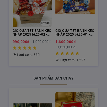
H KEỌ
GIỎ QUÀ TẾT BÁNH KEỌ
GIỎ QUÀ TẾT BÁNH KEỌ
3 -
NHẬP 2025 bk25-02 -
NHẬP 2025 bk25-01 -
RƯỢU NGOẠI SG
RƯỢU NGOẠI SG
990,000đ
1,000,000đ
1,600,000đ
1,650,000đ
Lượt xem: 869
Lượt xem: 1,227
SẢN PHẨM BÁN CHẠY
Những sản phẩm trong giỏ quà đều là các sản
phẩm chất lượng, tốt cho sức khỏe người sử
dụng. Các sản phẩm được bài trí và sắp xếp một
cách độc đáo, để tạo nên một giỏ quà đẹp và