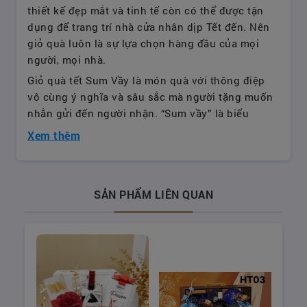
thiết kế đẹp mắt và tinh tế còn có thể được tận
dụng để trang trí nhà cửa nhân dịp Tết đến. Nên
giỏ quà luôn là sự lựa chọn hàng đầu của mọi
người, mọi nhà.
Giỏ quà tết Sum Vầy là món quà với thông điệp
vô cùng ý nghĩa và sâu sắc mà người tặng muốn
nhắn gửi đến người nhận. “Sum vầy” là biểu
tượng của tình cảm vô cùng tốt đẹp trong gia
Xem thêm
đình, nó thể hiện tình yêu thương, gắn kết giữa
các thành viên với nhau.
Trong không khí ấm áp và hạnh phúc của gia
SẢN PHẨM LIÊN QUAN
đình, giỏ quà tết Sum vầy còn thể hiện mong
muốn có một năm mới tràn ngập hạnh phúc cho
mỗi người thương yêu.