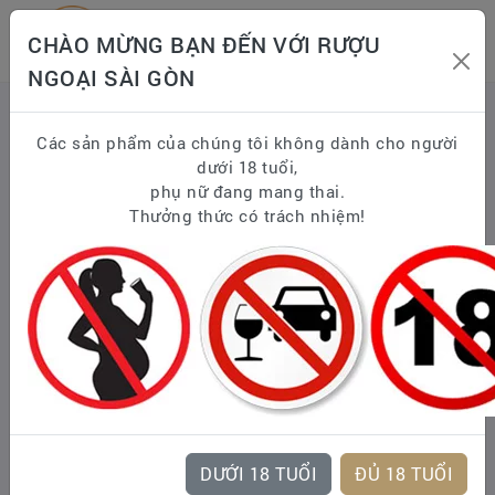
CHÀO MỪNG BẠN ĐẾN VỚI RƯỢU
NGOẠI SÀI GÒN
Trang chủ
RƯỢU & QUÀ TẾT CÁC NĂM
GIỎ QUÀ TẾT 2025
Các sản phẩm của chúng tôi không dành cho người
dưới 18 tuổi,
GIỎ QUÀ TẾT BÁNH KEỌ NHẬP 2025 bk25-09-
phụ nữ đang mang thai.
RƯỢU NGOẠI SG
Thưởng thức có trách nhiệm!
DƯỚI 18 TUỔI
ĐỦ 18 TUỔI