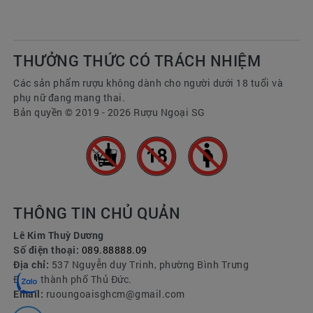
Để sở hữu rượu chính hãng, bạn có thể liên hệ
trực tiếp:
Webside:
ruoungoaisg.vn
hoặc Hotline: 089 888 88
THƯỞNG THỨC CÓ TRÁCH NHIỆM
09
để mua hàng.
Các sản phẩm rượu không dành cho người dưới 18 tuổi và
phụ nữ đang mang thai.
Bản quyền © 2019 - 2026 Rượu Ngoại SG
Rượu Ngoại Saigon - Cửa hàng Rượu & Thực
phẩm Cao cấp Nhập khẩu
Chuyên phân phối các dòng rượu Cognac ,
Whisky , Whisky Nhật , Rượu Mơ , Rượu Phong
Thuỷ và rượu Vang nổi tiếng nhất thế giới.
(09:00AM-08:00PM mỗi ngày)
THÔNG TIN CHỦ QUẢN
🐲Website: https://ruoungoaisg.vn
🐲Hotline: 0898888809
Lê Kim Thuỳ Dương
🐲Group Zalo cho sỉ / CTV ( vui lòng ib cho admin
Số điện thoại:
089.88888.09
Địa chỉ:
537 Nguyễn duy Trinh, phường Bình Trưng
trước khi tham gia)
Đông,thành phố Thủ Đức.
https://zalo.me/g/btgxgn269
Email:
ruoungoaisghcm@gmail.com
🐲 Group Facebook: