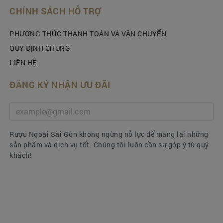
CHÍNH SÁCH HỖ TRỢ
sẽ đến sớm, đúng lịch và được đóng gói cẩn
thận khi vận chuyển.
PHƯƠNG THỨC THANH TOÁN VÀ VẬN CHUYỂN
Chất lượng sản phẩm là ưu tiên hàng đầu tại
RUOUNGOAISG.VN. Chúng tôi không bao giờ
QUY ĐỊNH CHUNG
sử dụng hàng hóa kém chất lượng, đảm bảo
LIÊN HỆ
rằng tất cả các sản phẩm trong giỏ quà Tết
đều thơm ngon và an toàn cho sức khỏe.
ĐĂNG KÝ NHẬN ƯU ĐÃI
Chính sách chiết khấu của chúng tôi đảm
bảo khách hàng mua
giỏ quà
Tết
RUOUNGOAISG.VN được giá tốt nhất.
Đội ngũ nhân viên nhiệt tình và chuyên
Rượu Ngoại Sài Gòn không ngừng nỗ lực để mang lại những
nghiệp của chúng tôi sẽ luôn sẵn sàng để hỗ
sản phẩm và dịch vụ tốt. Chúng tôi luôn cần sự góp ý từ quý
trợ bạn trong quá trình chọn sản phẩm và
khách!
mua sắm.
Nếu có bất kỳ vấn đề nào về chất lượng,
chúng tôi sẽ đổi, trả hàng ngay lập tức, đảm
bảo sự hài lòng của bạn.
MUA GIỎ QUÀ TẾT 2025 Ở ĐÂU ?