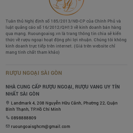
Tuân thủ Nghị định số 185/2013/NĐ-CP của Chính Phủ và
luật quảng cáo số 16/2012/QH13 về kinh doanh bán hàng
qua mạng. Ruoungoaisg.vn là trang thông tin chia sẻ kiến
thức về rượu ngoại hoạt động phi lợi nhuận. Chúng tôi không
kinh doanh trực tiếp trên internet. (Giá trên website chỉ
mang tính chất tham khảo)
RƯỢU NGOẠI SÀI GÒN
GIỎ QUÀ TẾT BÁNH KEỌ NHẬP 2025 bk25-09-
NHÀ CUNG CẤP RƯỢU NGOẠI, RƯỢU VANG UY TÍN
RƯỢU NGOẠI SG
NHẤT SÀI GÒN
Sự cam đoạn chất lượng và đa
Landmark 4, 208 Nguyễn Hữu Cảnh, Phường 22, Quận
Bình Thạnh, TP.Hồ Chí Minh
dạng sản phẩm tại
0898888809
RUOUNGOAISG.VN
ruoungoaisghcm@gmail.com
Cam kết đảm bảo rằng món quà Tết của bạn