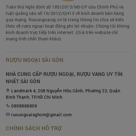
2.Bánh Ritaz
Tuân thủ Nghị định số 185/2013/NĐ-CP của Chính Phủ và
3.Trà Jimbaz
luật quảng cáo số 16/2012/QH13 về kinh doanh bán hàng
4.Socola Jinkeli
qua mạng. Ruoungoaisg.vn là trang thông tin chia sẻ kiến
thức về rượu ngoại hoạt động phi lợi nhuận. Chúng tôi không
5.Cafe Mallorie
kinh doanh trực tiếp trên internet. (Giá trên website chỉ
6.Kẹo Coconuts
mang tính chất tham khảo)
7.Bánh Pineapple
Đến với
Quà tết Saigon
, bạn sẽ được tận mắt
chiêm ngưỡng từ những hộp quà Tết đơn giản
RƯỢU NGOẠI SÀI GÒN
đến những giỏ quà Tết cao cấp, sang trọng. Quý
khách sẽ dễ dàng tìm được những mẫu
giỏ quà
NHÀ CUNG CẤP RƯỢU NGOẠI, RƯỢU VANG UY TÍN
Tết doanh nghiệp
với chiết khấu cao cùng những
NHẤT SÀI GÒN
ưu đãi hấp dẫn:
Landmark 4, 208 Nguyễn Hữu Cảnh, Phường 22, Quận
- Giá cạnh tranh nhất thị trường.
Bình Thạnh, TP.Hồ Chí Minh
- Dịch vụ chuyên nghiệp, sản phẩm chất lượng
0898888809
- Thời gian cung cấp nhanh nhất.
ruoungoaisghcm@gmail.com
- Chất lượng cao cấp, đa dạng về mẫu mã, giá cả
CHÍNH SÁCH HỖ TRỢ
- Luôn có mức chiết khấu hấp dẫn.