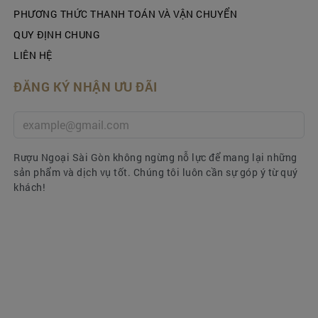
- Giao hàng tận nơi, miễn phí nội thành HCM.
PHƯƠNG THỨC THANH TOÁN VÀ VẬN CHUYỂN
Hãy để Quà Tết Saigon tại ruoungoaisg.vn trở
QUY ĐỊNH CHUNG
thành đối tác tin cậy, giúp bạn truyền tải những
LIÊN HỆ
thông điệp chân thành và ý nghĩa nhất trong dịp
Tết này
ĐĂNG KÝ NHẬN ƯU ĐÃI
Rượu Ngoại Sài Gòn không ngừng nỗ lực để mang lại những
sản phẩm và dịch vụ tốt. Chúng tôi luôn cần sự góp ý từ quý
khách!