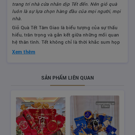
trang trí nhà cửa nhân dịp Tết đến. Nên giỏ quà
luôn là sự lựa chọn hàng đầu của mọi người, mọi
nhà.
Giỏ Quà Tết Tâm Giao là biểu tượng của sự thấu
hiểu, trân trọng và gắn kết giữa những mối quan
hệ thân tình. Tết không chỉ là thời khắc sum họp
mà còn là dịp gửi đi những lời chúc chân thành.
Xem thêm
Giỏ quà này mang thông điệp “tâm giao tri kỷ” –
dành cho những người bạn, người thân hoặc
đồng nghiệp mà bạn luôn muốn sẻ chia niềm vui
SẢN PHẨM LIÊN QUAN
và sự biết ơn trong năm mới.