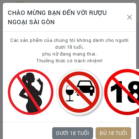
CHÀO MỪNG BẠN ĐẾN VỚI RƯỢU
NGOẠI SÀI GÒN
Trang chủ
RƯỢU & QUÀ TẾT CÁC NĂM
Giỏ quà Tết 2026
Các sản phẩm của chúng tôi không dành cho người
dưới 18 tuổi,
GIỎ QUÀ TẾT BÁNH KEỌ NHẬP 2026 bk26-011-
phụ nữ đang mang thai.
RƯỢU NGOẠI SG
Thưởng thức có trách nhiệm!
DƯỚI 18 TUỔI
ĐỦ 18 TUỔI