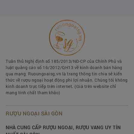
Trong
Hennessy VSOP Hộp Quà 2026
, Xu Zhen
thể hiện tầm nhìn nghệ thuật độc đáo:
biến chai
cognac thành một biểu tượng của năng lượng và
niềm tin
– nơi rượu, văn hóa và thời trang giao
thoa thành một tác phẩm sưu tầm thực thụ.
Tuân thủ Nghị định số 185/2013/NĐ-CP của Chính Phủ và
luật quảng cáo số 16/2012/QH13 về kinh doanh bán hàng
qua mạng. Ruoungoaisg.vn là trang thông tin chia sẻ kiến
thức về rượu ngoại hoạt động phi lợi nhuận. Chúng tôi không
kinh doanh trực tiếp trên internet. (Giá trên website chỉ
mang tính chất tham khảo)
RƯỢU NGOẠI SÀI GÒN
NHÀ CUNG CẤP RƯỢU NGOẠI, RƯỢU VANG UY TÍN