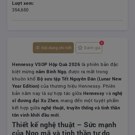
Lượt xem:
354,650
0
Nội dung chi tiết
Đánh giá
Hennessy VSOP Hộp Quà 2026
là phiên bản đặc
biệt mừng
năm Bính Ngọ
, được ra mắt trong
khuôn khổ
Bộ sưu tập Tết Nguyên Đán (Lunar New
Year Edition)
của thương hiệu Hennessy. Phiên
bản năm nay là sự hợp tác giữa
Hennessy
và
nghệ
sĩ đương đại Xu Zhen
, mang đến một tuyệt phẩm
kết hợp giữa
nghệ thuật, truyền thống và tinh thần
tôn vinh khởi đầu mới
.
Thiết kế nghệ thuật – Sức mạnh
của Ngọ mã và tinh thần tự do