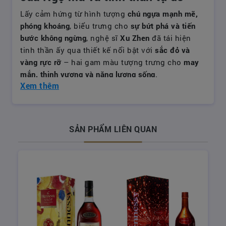
Lấy cảm hứng từ hình tượng
chú ngựa mạnh mẽ,
phóng khoáng
, biểu trưng cho
sự bứt phá và tiến
bước không ngừng
, nghệ sĩ
Xu Zhen
đã tái hiện
tinh thần ấy qua thiết kế nổi bật với
sắc đỏ và
vàng rực rỡ
– hai gam màu tượng trưng cho
may
mắn, thịnh vượng và năng lượng sống
.
Xem thêm
Điểm nhấn trên hộp quà là
hình ảnh ngựa uy nghi
,
được khắc họa với phong cách đương đại kết hợp
yếu tố mỹ thuật truyền thống. Họa tiết được lấy
cảm hứng từ
nghệ thuật thêu cổ Trung Hoa
và
biểu
SẢN PHẨM LIÊN QUAN
tượng văn hóa Á Đông
, tạo nên tổng thể vừa cổ
điển, vừa hiện đại.
Với phiên bản này, Hennessy không chỉ giới thiệu
một chai cognac, mà còn gửi gắm thông điệp
về
sự tái sinh, hy vọng và khởi đầu mới
– đúng với
tinh thần năm mới phương Đông.
Hennessy VSOP
Hộp Quà 2026
vì thế trở thành món quà sang
trọng, ý nghĩa và đậm chất phong thủy cho người