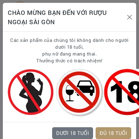
CHÀO MỪNG BẠN ĐẾN VỚI RƯỢU
NGOẠI SÀI GÒN
Trang chủ
RƯỢU & QUÀ TẾT CÁC NĂM
Rượu Tết 2026
Các sản phẩm của chúng tôi không dành cho người
Hennessy VSOP Year of The Horse 2026
dưới 18 tuổi,
phụ nữ đang mang thai.
Thưởng thức có trách nhiệm!
DƯỚI 18 TUỔI
ĐỦ 18 TUỔI