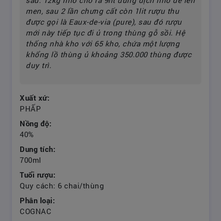
sau. 12kg nho cho ra 9lit dung dịch nho để lên
men, sau 2 lần chưng cất còn 1lit rượu thu
được gọi là Eaux-de-via (pure), sau đó rượu
mới này tiếp tục đi ủ trong thùng gỗ sồi. Hệ
thống nhà kho với 65 kho, chứa một lượng
khổng lồ thùng ủ khoảng 350.000 thùng được
duy trì.
Xuất xứ:
PHẤP
Nồng độ:
40%
Dung tích:
700ml
Tuổi rượu:
Quy cách: 6 chai/thùng
Phân loại:
COGNAC