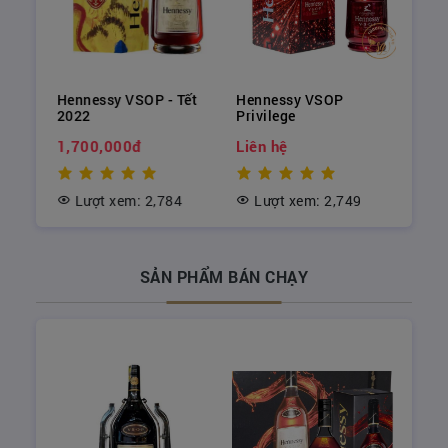
tuổi Ngọ.
ết
Hennessy VSOP - Tết
Hennessy VSOP
2022
Privilege
1,700,000đ
Liên hệ
Lượt xem: 2,784
Lượt xem: 2,749
SẢN PHẨM BÁN CHẠY