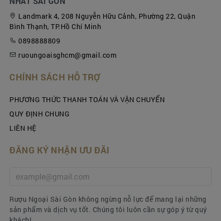
NHẤT SÀI GÒN
Landmark 4, 208 Nguyễn Hữu Cảnh, Phường 22, Quận
Bình Thạnh, TP.Hồ Chí Minh
0898888809
ruoungoaisghcm@gmail.com
CHÍNH SÁCH HỖ TRỢ
PHƯƠNG THỨC THANH TOÁN VÀ VẬN CHUYỂN
QUY ĐỊNH CHUNG
LIÊN HỆ
ĐĂNG KÝ NHẬN ƯU ĐÃI
Rượu Ngoại Sài Gòn không ngừng nỗ lực để mang lại những
sản phẩm và dịch vụ tốt. Chúng tôi luôn cần sự góp ý từ quý
khách!