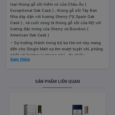
loại thùng gỗ sồi hiếm có của Châu Âu (
Exceptional Oak Cask ) , thùng gỗ sồi Tây Ban
Nha dày dặn với hương Sherry (*)( Spain Oak
Cask ) , và cuối cùng là thùng gỗ sồi của Mỹ với
hương đặc trưng của Sherry và Bourbon (
American Oak Cask )
– Sự trưởng thành trong bộ ba tôn-nô này mang
đến cho Single Malt sự êm mượt tuyệt vời, phảng
phất với hương vị phong phú , đa chiều
Xem thêm
Mùi : Phong phú, kỳ lạ, mạnh mẽ và thơm nồng,
mang đến hương vị của khu rừng nhỏ .
Vòm miệng : Mạnh mẽ với vị hạt dẻ macadamia ,
vani , với hương thơm của gỗ đàn hương, và
SẢN PHẨM LIÊN QUAN
cherry đen
Xuất xứ : Scotland
THƯƠNG HIỆU RƯỢU MACALLAN 30
– Macallan được biết đến với sản xuất single malt
scotch tốt duy nhất . Đây là một số của whisky