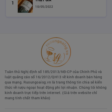
1
LÝ DO NÊN CHỌN
RƯỢU WHISKY ĐỂ BIẾU
10/05/2022
TẾT
Whisky là loại rượu mạnh được lên men từ ngũ
cốc sau đó chưng cất bằng các nồi đồng để nồng
độ cồn trong rượu whisky dao động từ 40 đến
50%.
Rượu whisky là loại đồ uống chứa nhiều
carbonhydrate mà không có chất béo hay
cholesterol. Theo các chuyên gia dinh dưỡng, chỉ
nên uống từ 25ml đến 30ml mỗi ngày đối với phụ
nữ. Còn nam giới được uống từ 35ml đến 40ml
Tuân thủ Nghị định số 185/2013/NĐ-CP của Chính Phủ và
mỗi ngày. Nếu uống điều độ như vậy thì bạn sẽ
luật quảng cáo số 16/2012/QH13 về kinh doanh bán hàng
thấy điều kỳ diệu xảy ra với sức khỏe của chính
qua mạng. Ruoungoaisg.vn là trang thông tin chia sẻ kiến
thức về rượu ngoại hoạt động phi lợi nhuận. Chúng tôi không
mình.
kinh doanh trực tiếp trên internet. (Giá trên website chỉ
Đầu tiên, rượu whisky giúp ngăn ngừa ung thư.
mang tính chất tham khảo)
Rất giàu các chất chống oxy hóa giúp hạn chế sự
sinh sôi của các tế bào ung thư.