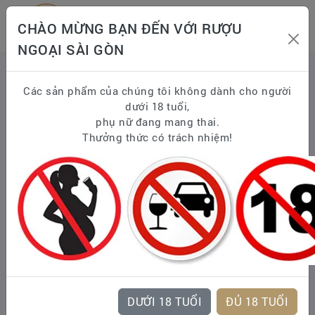
CHÀO MỪNG BẠN ĐẾN VỚI RƯỢU
NGOẠI SÀI GÒN
Trang chủ
WHISKY
Scotland Whisky - Scotch Whisky
Các sản phẩm của chúng tôi không dành cho người
Single Malt Scotch Whisky
dưới 18 tuổi,
THE MACALLAN
phụ nữ đang mang thai.
Macallan 30 – Đẳng cấp Châu âu
Thưởng thức có trách nhiệm!
DƯỚI 18 TUỔI
ĐỦ 18 TUỔI