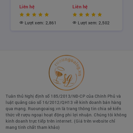
Liên hệ
Liên hệ
Lượt xem: 2,861
Lượt xem: 2,502
Glenfarclas 12 Năm
LÝ DO NÊN CHỌN
RƯỢU
GLENFARCLAS
ĐỂ
BIẾU TẾT
Whisky là loại rượu mạnh được lên men từ ngũ
cốc sau đó chưng cất bằng các nồi đồng để nồng
độ cồn trong rượu whisky dao động từ 40 đến
50%.
Tuân thủ Nghị định số 185/2013/NĐ-CP của Chính Phủ và
Rượu whisky là loại đồ uống chứa nhiều
luật quảng cáo số 16/2012/QH13 về kinh doanh bán hàng
carbonhydrate mà không có chất béo hay
qua mạng. Ruoungoaisg.vn là trang thông tin chia sẻ kiến
cholesterol. Theo các chuyên gia dinh dưỡng, chỉ
thức về rượu ngoại hoạt động phi lợi nhuận. Chúng tôi không
nên uống từ 25ml đến 30ml mỗi ngày đối với phụ
kinh doanh trực tiếp trên internet. (Giá trên website chỉ
nữ. Còn nam giới được uống từ 35ml đến 40ml
mang tính chất tham khảo)