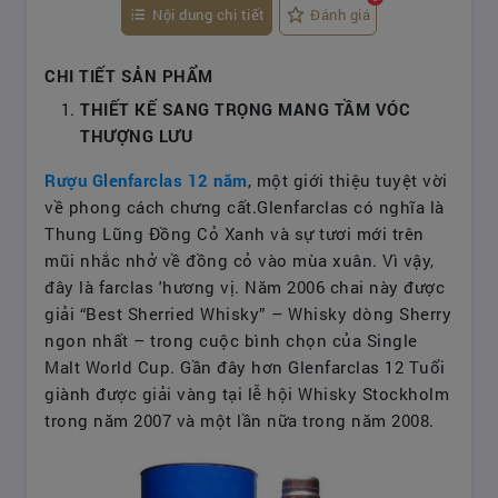
Nội dung chi tiết
Đánh giá
CHI TIẾT SẢN PHẨM
THIẾT KẾ SANG TRỌNG MANG TẦM VÓC
THƯỢNG LƯU
Rượu Glenfarclas 12 năm
, một giới thiệu tuyệt vời
về phong cách chưng cất.Glenfarclas có nghĩa là
Thung Lũng Đồng Cỏ Xanh và sự tươi mới trên
mũi nhắc nhở về đồng cỏ vào mùa xuân. Vì vậy,
đây là farclas 'hương vị. Năm 2006 chai này được
giải “Best Sherried Whisky” – Whisky dòng Sherry
ngon nhất – trong cuộc bình chọn của Single
Malt World Cup. Gần đây hơn Glenfarclas 12 Tuổi
giành được giải vàng tại lễ hội Whisky Stockholm
trong năm 2007 và một lần nữa trong năm 2008.