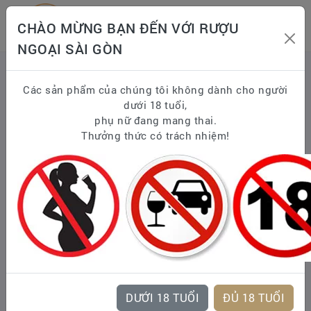
CHÀO MỪNG BẠN ĐẾN VỚI RƯỢU
NGOẠI SÀI GÒN
Trang chủ
WHISKY
Scotland Whisky - Scotch Whisky
Các sản phẩm của chúng tôi không dành cho người
Single Malt Scotch Whisky
dưới 18 tuổi,
GLENFARCLAS SPEYSIDE
phụ nữ đang mang thai.
Glenfarclas 12 Năm
Thưởng thức có trách nhiệm!
DƯỚI 18 TUỔI
ĐỦ 18 TUỔI