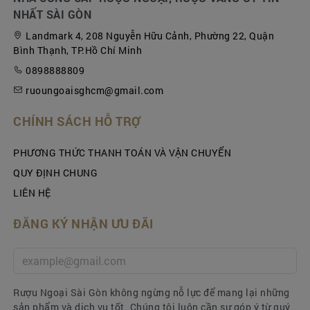
NHẤT SÀI GÒN
Landmark 4, 208 Nguyễn Hữu Cảnh, Phường 22, Quận
Bình Thạnh, TP.Hồ Chí Minh
0898888809
ruoungoaisghcm@gmail.com
CHÍNH SÁCH HỖ TRỢ
PHƯƠNG THỨC THANH TOÁN VÀ VẬN CHUYỂN
QUY ĐỊNH CHUNG
LIÊN HỆ
Glenfarclas 25 Năm
ĐĂNG KÝ NHẬN ƯU ĐÃI
LÝ DO NÊN CHỌN
RƯỢU
GLENFARCLAS
ĐỂ
BIẾU TẾT
Whisky là loại rượu mạnh được lên men từ ngũ
Rượu Ngoại Sài Gòn không ngừng nỗ lực để mang lại những
cốc sau đó chưng cất bằng các nồi đồng để nồng
sản phẩm và dịch vụ tốt. Chúng tôi luôn cần sự góp ý từ quý