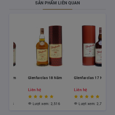
phải chăng, phù hợp với điều kiện tài chính của
SẢN PHẨM LIÊN QUAN
người Việt nên nó luôn được tin dùng trong nhiều
năm qua.
Năm
Glenfarclas 18 Năm
Glenfarclas 17 Năm
Liên hệ
Liên hệ
05
Lượt xem: 2,516
Lượt xem: 2,709
Glenfarclas 25 Năm