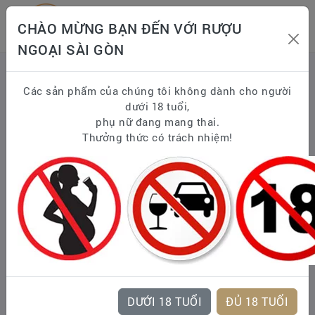
CHÀO MỪNG BẠN ĐẾN VỚI RƯỢU
NGOẠI SÀI GÒN
Trang chủ
WHISKY
Scotland Whisky - Scotch Whisky
Các sản phẩm của chúng tôi không dành cho người
Single Malt Scotch Whisky
dưới 18 tuổi,
GLENFARCLAS SPEYSIDE
phụ nữ đang mang thai.
Glenfarclas 25 Năm
Thưởng thức có trách nhiệm!
DƯỚI 18 TUỔI
ĐỦ 18 TUỔI