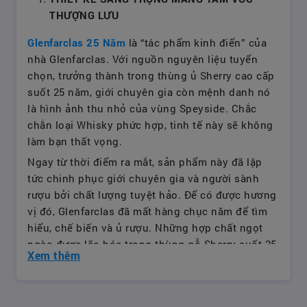
THƯỢNG LƯU
Glenfarclas 25 Năm
là “tác phẩm kinh điển” của
nhà Glenfarclas. Với nguồn nguyên liệu tuyển
chọn, trưởng thành trong thùng ủ Sherry cao cấp
suốt 25 năm, giới chuyên gia còn mệnh danh nó
là hình ảnh thu nhỏ của vùng Speyside. Chắc
chắn loại Whisky phức hợp, tinh tế này sẽ không
làm bạn thất vọng.
Ngay từ thời điểm ra mắt, sản phẩm này đã lập
tức chinh phục giới chuyên gia và người sành
rượu bởi chất lượng tuyệt hảo. Để có được hương
vị đó, Glenfarclas đã mất hàng chục năm để tìm
hiểu, chế biến và ủ rượu. Những hợp chất ngọt
ngào được lão hóa trong thùng gỗ Sherry suốt 25
Xem thêm
năm để mang đến người dùng những giọt rượu
tinh tế, nồng nàn, say đắm lòng người. Ngoài ra,
phiên bản này có độ tuổi 25 nhưng giá thành rất