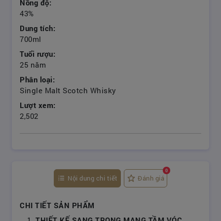
Nồng độ:
43%
Dung tích:
700ml
Tuổi rượu:
25 năm
Phân loại:
Single Malt Scotch Whisky
Lượt xem:
2,502
0
Nội dung chi tiết
Đánh giá
CHI TIẾT SẢN PHẨM
THIẾT KẾ SANG TRỌNG MANG TẦM VÓC